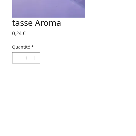
tasse Aroma
Prix
0,24 €
Quantité
*
Ajouter au panier
HORAIRES D'OUVERTURE :
Du lundi au vendredi
de 9 h 00 à 18 h 30
Le samedi
de 9 h 00 à 16 h 30
NOUS CONTACTER