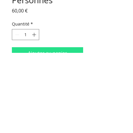
Personnes
Prix
60,00 €
Quantité
*
Ajouter au panier
HORAIRES D'OUVERTURE :
Du lundi au vendredi
de 9 h 00 à 18 h 30
Le samedi
de 9 h 00 à 16 h 30
NOUS CONTACTER
Contact
Politique de confidentialité
Mentions légales