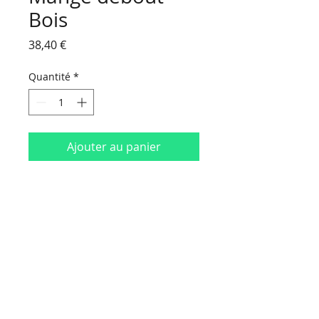
Bois
Prix
38,40 €
Quantité
*
Ajouter au panier
H110cm x L50cm x P50cm
HORAIRES D'OUVERTURE :
Du lundi au vendredi
de 9 h 00 à 18 h 30
Le samedi
de 9 h 00 à 16 h 30
NOUS CONTACTER