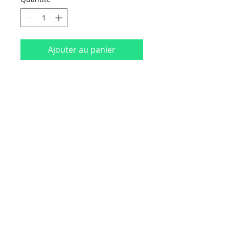
Ajouter au panier
HORAIRES D'OUVERTURE :
Du lundi au vendredi
de 9 h 00 à 18 h 30
Le samedi
de 9 h 00 à 16 h 30
NOUS CONTACTER
Contact
Politique de confidentialité
Mentions légales
CGL