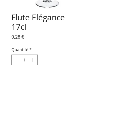
Flute Elégance
17cl
Prix
0,28 €
Quantité
*
Ajouter au panier
HORAIRES D'OUVERTURE :
Du lundi au vendredi
de 9 h 00 à 18 h 30
Le samedi
de 9 h 00 à 16 h 30