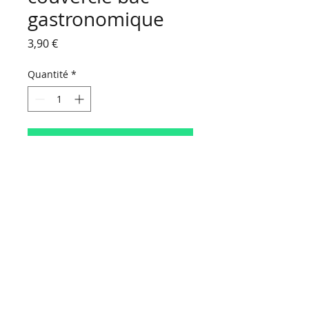
gastronomique
Prix
3,90 €
Quantité
*
Ajouter au panier
HORAIRES D'OUVERTURE :
Du lundi au vendredi
de 9 h 00 à 18 h 30
Le samedi
de 9 h 00 à 16 h 30
NOUS CONTACTER
Contact
Politique de confidentialité