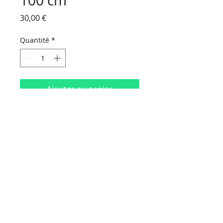
100 cm
Prix
30,00 €
Quantité
*
Ajouter au panier
HORAIRES D'OUVERTURE :
Du lundi au vendredi
de 9 h 00 à 18 h 30
Le samedi
de 9 h 00 à 16 h 30
NOUS CONTACTER
Contact
Politique de confidentialité
Mentions légales