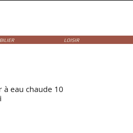
ILIER
LOISIR
r à eau chaude 10
i