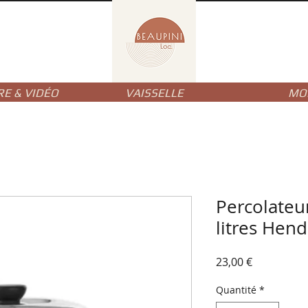
RE & VIDÉO
VAISSELLE
MOB
Percolateu
litres Hend
Prix
23,00 €
Quantité
*