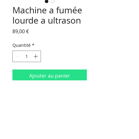
Machine a fumée
lourde a ultrason
Prix
89,00 €
Quantité
*
Ajouter au panier
Consomable fourni
HORAIRES D'OUVERTURE :
Du lundi au vendredi
de 9 h 00 à 18 h 30
Le samedi