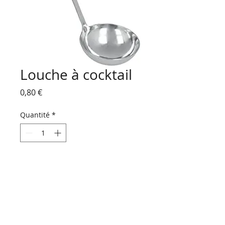
Louche à cocktail
Prix
0,80 €
Quantité
*
Ajouter au panier
HORAIRES D'OUVERTURE :
Du lundi au vendredi
de 9 h 00 à 18 h 30