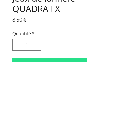
QUADRA FX
Prix
8,50 €
Quantité
*
Ajouter au panier
HORAIRES D'OUVERTURE :
Du lundi au vendredi
de 9 h 00 à 18 h 30
Le samedi
de 9 h 00 à 16 h 30
NOUS CONTACTER
Contact
Politique de confidentialité