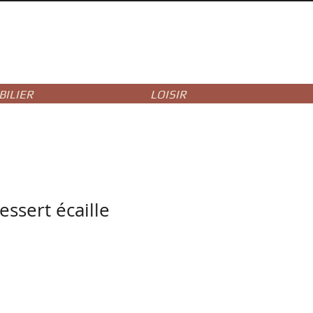
ILIER
LOISIR
dessert écaille