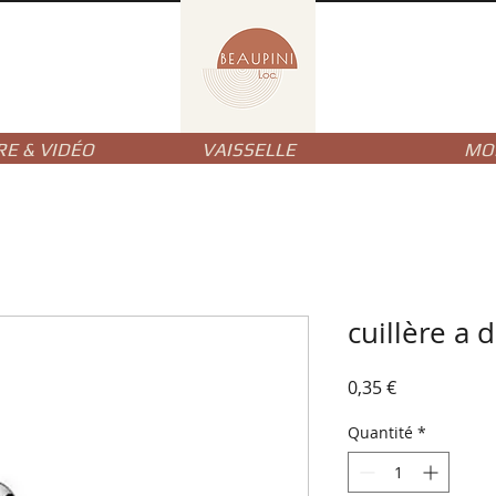
RE & VIDÉO
VAISSELLE
MOB
cuillère a 
Prix
0,35 €
Quantité
*