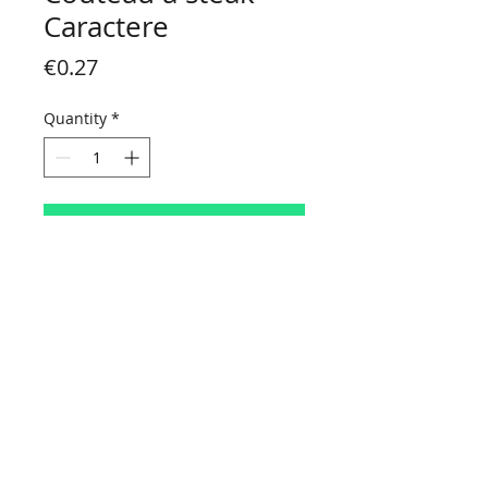
Caractere
Price
€0.27
Quantity
*
Ajouter au panier
HORAIRES D'OUVERTURE :
Du lundi au vendredi
de 9 h 00 à 18 h 30
Le samedi
de 9 h 00 à 16 h 30
NOUS CONTACTER
Contact
Politique de confidentialité